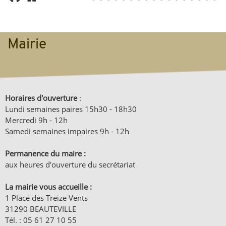
1
2
3
4
5
6
7
8
9
1
1
1
1
1
1
1
1
0
1
2
3
4
5
6
7
Mairie
Horaires d'ouverture
:
Lundi semaines paires 15h30 - 18h30
Mercredi 9h - 12h
Samedi semaines impaires 9h - 12h
Permanence du maire :
aux heures d'ouverture du secrétariat
La mairie vous accueille :
1 Place des Treize Vents
31290 BEAUTEVILLE
Tél. : 05 61 27 10 55