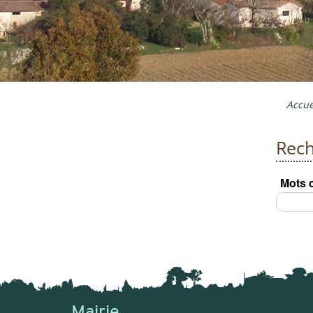
Accue
Rech
Mots 