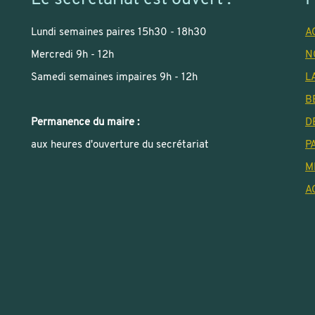
Le secrétariat est ouvert :
P
Lundi semaines paires 15h30 - 18h30
A
Mercredi 9h - 12h
N
Samedi semaines impaires 9h - 12h
L
B
Permanence du maire :
D
aux heures d'ouverture du secrétariat
P
M
A